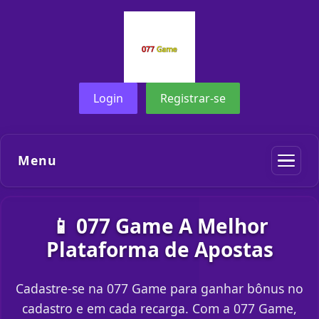
Login
Registrar-se
Menu
📱 077 Game A Melhor
Plataforma de Apostas
Cadastre-se na 077 Game para ganhar bônus no
cadastro e em cada recarga. Com a 077 Game,