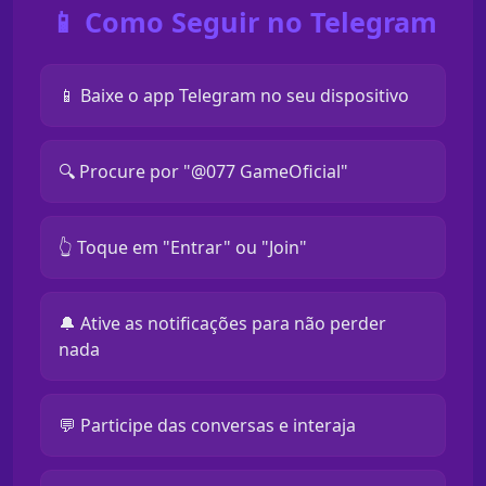
📱 Como Seguir no Telegram
📱 Baixe o app Telegram no seu dispositivo
🔍 Procure por "@077 GameOficial"
👆 Toque em "Entrar" ou "Join"
🔔 Ative as notificações para não perder
nada
💬 Participe das conversas e interaja