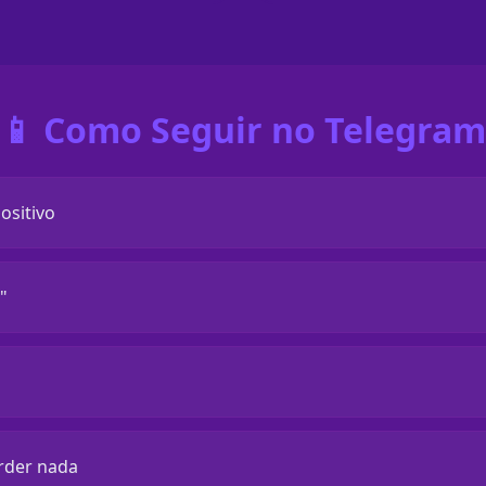
📱 Como Seguir no Telegram
ositivo
"
erder nada