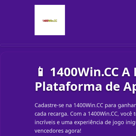
📱 1400Win.CC A
Plataforma de A
Cadastre-se na 1400Win.CC para ganhar
cada recarga. Com a 1400Win.CC, você 
incríveis e uma experiência de jogo inig
vencedores agora!