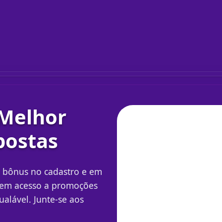
 Melhor
postas
 bônus no cadastro e em
tem acesso a promoções
ualável. Junte-se aos