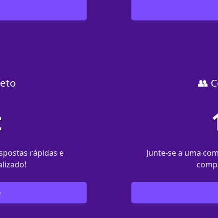
reto
👥 
t
espostas rápidas e
Junte-se a uma com
lizado!
compa
e