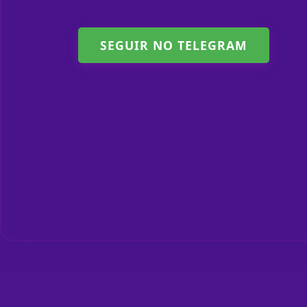
SEGUIR NO TELEGRAM