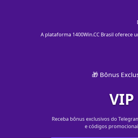
A plataforma 1400Win.CC Brasil oferece u
🎁 Bônus Exclu
VIP
Receba bônus exclusivos do Telegra
e códigos promocionai