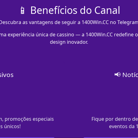
📱 Benefícios do Canal
Descubra as vantagens de seguir a 1400Win.CC no Telegra
ma experiência única de cassino — a 1400Win.CC redefine o 
design inovador.
sivos
📢 Notí
m, promoções especiais
Fique por dentro d
s únicos!
eventos da 