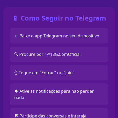
📱 Como Seguir no Telegram
📱 Baixe o app Telegram no seu dispositivo
🔍 Procure por "@18G.ComOficial"
👆 Toque em "Entrar" ou "Join"
🔔 Ative as notificações para não perder
nada
💬 Participe das conversas e interaja