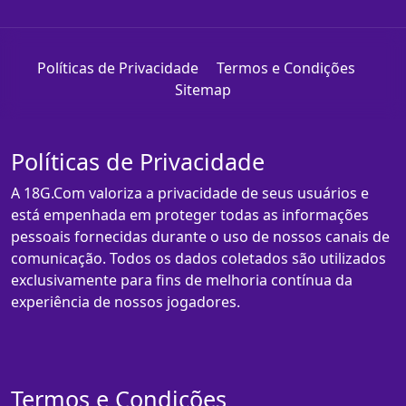
Políticas de Privacidade
Termos e Condições
Sitemap
Políticas de Privacidade
A 18G.Com valoriza a privacidade de seus usuários e
está empenhada em proteger todas as informações
pessoais fornecidas durante o uso de nossos canais de
comunicação. Todos os dados coletados são utilizados
exclusivamente para fins de melhoria contínua da
experiência de nossos jogadores.
Termos e Condições