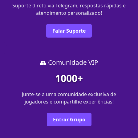
Suporte direto via Telegram, respostas rápidas e
atendimento personalizado!
Falar Suporte
👥 Comunidade VIP
1000+
Junte-se a uma comunidade exclusiva de
jogadores e compartilhe experiências!
Entrar Grupo