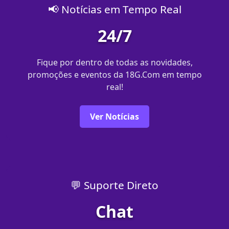
📢 Notícias em Tempo Real
24/7
Fique por dentro de todas as novidades,
promoções e eventos da 18G.Com em tempo
real!
Ver Notícias
💬 Suporte Direto
Chat