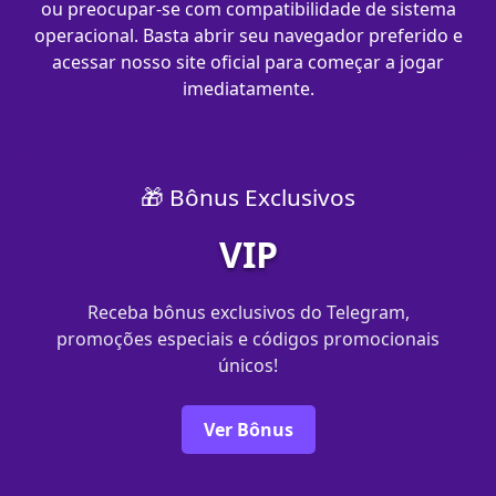
ou preocupar-se com compatibilidade de sistema
operacional. Basta abrir seu navegador preferido e
acessar nosso site oficial para começar a jogar
imediatamente.
🎁 Bônus Exclusivos
VIP
Receba bônus exclusivos do Telegram,
promoções especiais e códigos promocionais
únicos!
Ver Bônus