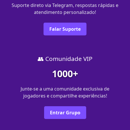
Suporte direto via Telegram, respostas rápidas e
atendimento personalizado!
Falar Suporte
👥 Comunidade VIP
1000+
Junte-se a uma comunidade exclusiva de
jogadores e compartilhe experiências!
Entrar Grupo