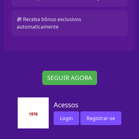
🎁 Receba bônus exclusivos
automaticamente
SEGUIR AGORA
Acessos
Login
Registrar-se