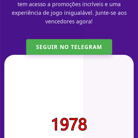
tem acesso a promoções incríveis e uma
experiência de jogo inigualável. Junte-se aos
vencedores agora!
SEGUIR NO TELEGRAM