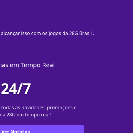
alcançar isso com os jogos da 28G Brasil .
cias em Tempo Real
24/7
e todas as novidades, promoções e
 da 28G em tempo real!
Ver Notícias