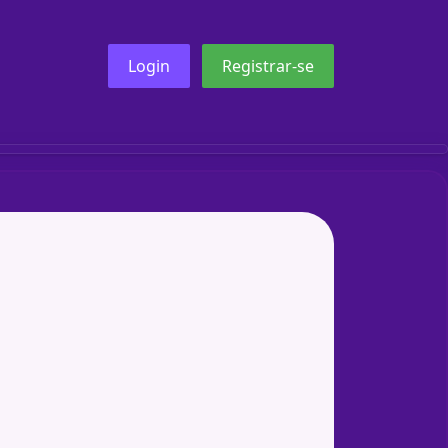
Login
Registrar-se