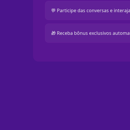
💬 Participe das conversas e interaj
🎁 Receba bônus exclusivos autom