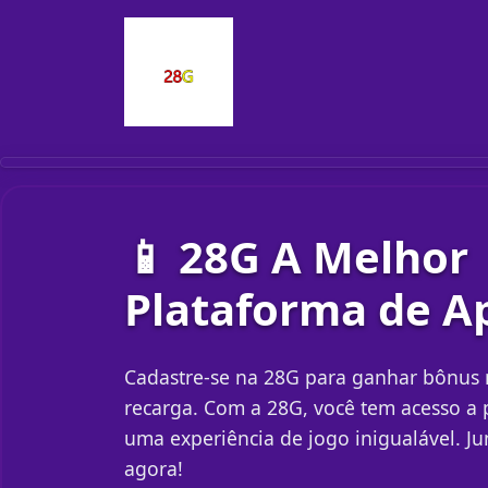
📱 28G A Melhor
Plataforma de A
Cadastre-se na 28G para ganhar bônus 
recarga. Com a 28G, você tem acesso a 
uma experiência de jogo inigualável. J
agora!