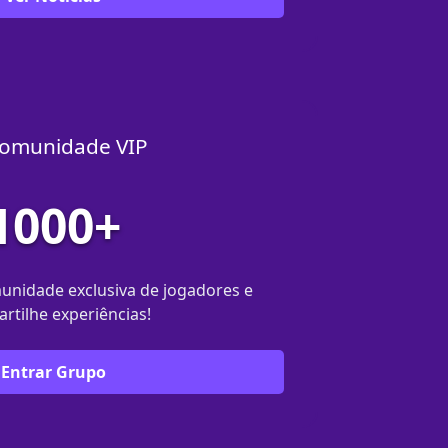
Comunidade VIP
1000+
unidade exclusiva de jogadores e
rtilhe experiências!
Entrar Grupo