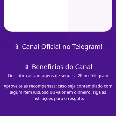
📱 Canal Oficial no Telegram!
📱 Benefícios do Canal
Descubra as vantagens de seguir a 2R no Telegram
Aproveite as recompensas: caso seja contemplado com
algum item luxuoso ou valor em dinheiro, siga as
instruções para o resgate.