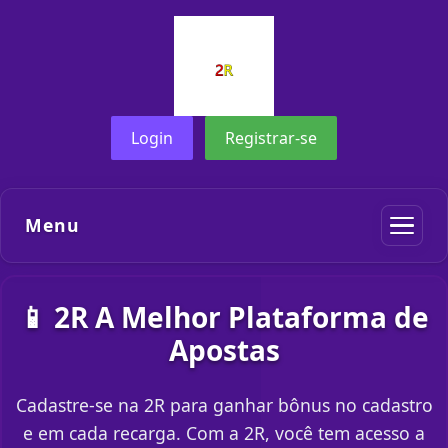
Login
Registrar-se
Menu
📱 2R A Melhor Plataforma de
Apostas
Cadastre-se na 2R para ganhar bônus no cadastro
e em cada recarga. Com a 2R, você tem acesso a