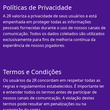
Políticas de Privacidade
A 2R valoriza a privacidade de seus usuários e está
empenhada em proteger todas as informações
pessoais fornecidas durante o uso de nossos canais de
comunicação. Todos os dados coletados são utilizados
exclusivamente para fins de melhoria contínua da
experiência de nossos jogadores.
Termos e Condições
Os usuários da 2R concordam em respeitar todas as
regras e regulamentos estabelecidos. É importante ler
e entender todos os termos antes de participar de
nossos canais de comunicação. A violação destes
termos pode resultar em penalizações ou na
suspensão da conta.