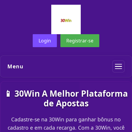
Login
Registrar-se
Menu
📱 30Win A Melhor Plataforma
de Apostas
Cadastre-se na 30Win para ganhar bônus no
cadastro e em cada recarga. Com a 30Win, você