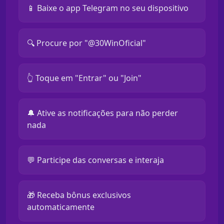
📱 Baixe o app Telegram no seu dispositivo
🔍 Procure por "@30WinOficial"
👆 Toque em "Entrar" ou "Join"
🔔 Ative as notificações para não perder
nada
💬 Participe das conversas e interaja
🎁 Receba bônus exclusivos
automaticamente