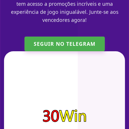
tem acesso a promoções incríveis e uma
experiência de jogo inigualável. Junte-se aos
vencedores agora!
SEGUIR NO TELEGRAM