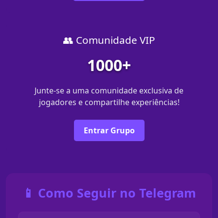
👥 Comunidade VIP
1000+
Junte-se a uma comunidade exclusiva de
jogadores e compartilhe experiências!
Entrar Grupo
📱 Como Seguir no Telegram