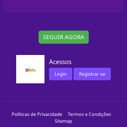
SEGUIR AGORA
Acessos
Login
Registrar-se
Políticas de Privacidade
Termos e Condições
Sitemap