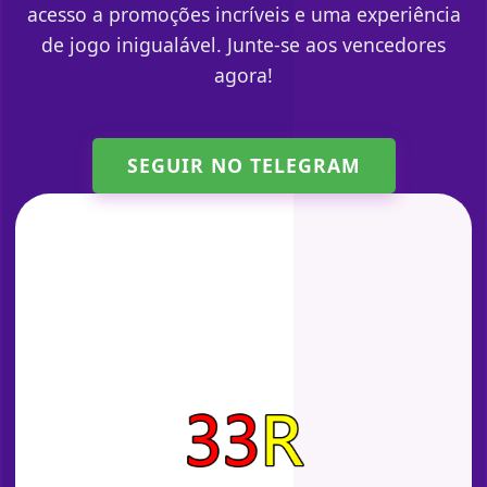
acesso a promoções incríveis e uma experiência
de jogo inigualável. Junte-se aos vencedores
agora!
SEGUIR NO TELEGRAM