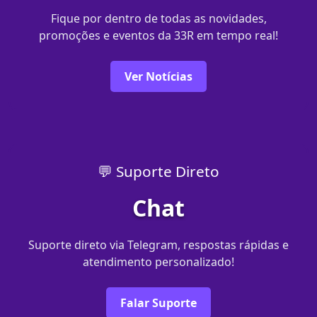
Fique por dentro de todas as novidades,
promoções e eventos da 33R em tempo real!
Ver Notícias
💬 Suporte Direto
Chat
Suporte direto via Telegram, respostas rápidas e
atendimento personalizado!
Falar Suporte