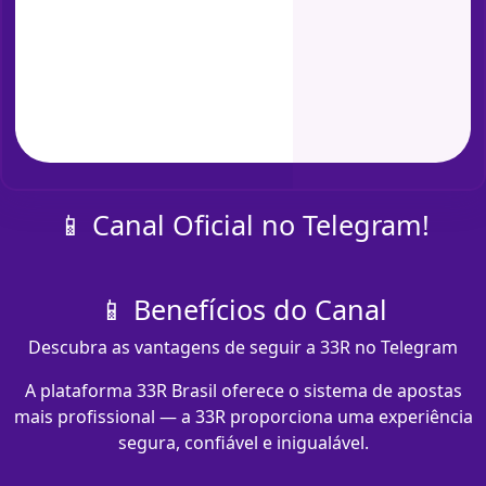
📱 Canal Oficial no Telegram!
📱 Benefícios do Canal
Descubra as vantagens de seguir a 33R no Telegram
A plataforma 33R Brasil oferece o sistema de apostas
mais profissional — a 33R proporciona uma experiência
segura, confiável e inigualável.