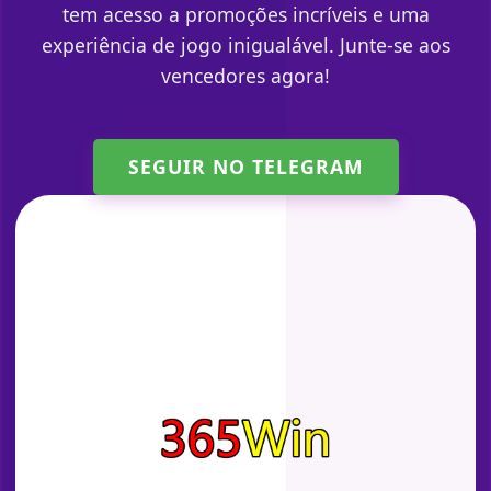
tem acesso a promoções incríveis e uma
experiência de jogo inigualável. Junte-se aos
vencedores agora!
SEGUIR NO TELEGRAM