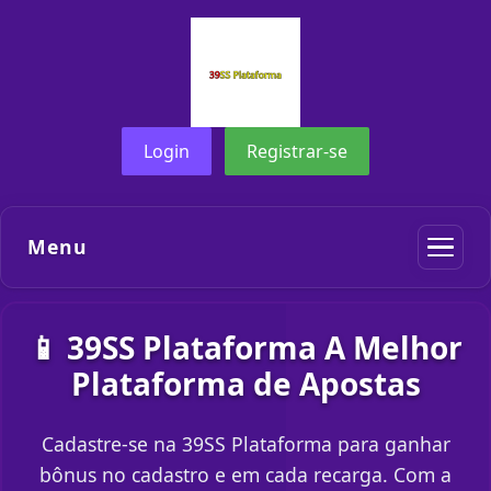
Login
Registrar-se
Menu
📱 39SS Plataforma A Melhor
Plataforma de Apostas
Cadastre-se na 39SS Plataforma para ganhar
bônus no cadastro e em cada recarga. Com a