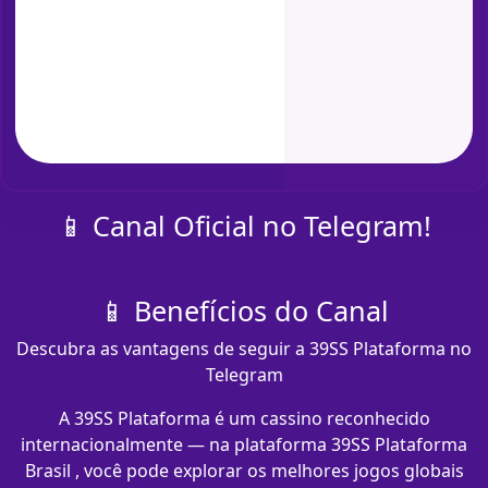
📱 Canal Oficial no Telegram!
📱 Benefícios do Canal
Descubra as vantagens de seguir a 39SS Plataforma no
Telegram
A 39SS Plataforma é um cassino reconhecido
internacionalmente — na plataforma 39SS Plataforma
Brasil , você pode explorar os melhores jogos globais