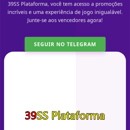
39SS Plataforma, você tem acesso a promoções
incríveis e uma experiência de jogo inigualável.
Junte-se aos vencedores agora!
SEGUIR NO TELEGRAM