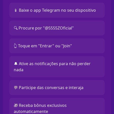
📱 Baixe o app Telegram no seu dispositivo
🔍 Procure por "@5555ZOficial"
👆 Toque em "Entrar" ou "Join"
🔔 Ative as notificações para não perder
nada
💬 Participe das conversas e interaja
🎁 Receba bônus exclusivos
automaticamente