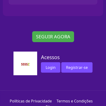
SEGUIR AGORA
Acessos
Login
Registrar-se
Políticas de Privacidade
Termos e Condições