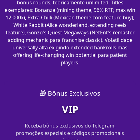
bonus rounds, teoricamente unlimited. Titles
exemplares: Bonanza (mining theme, 96% RTP, max win
12.000x), Extra Chilli (Mexican theme com feature buy),
White Rabbit (Alice wonderland, extending reels
feature), Gonzo's Quest Megaways (NetEnt's remaster
adding mechanic para franchise classic). Volatilidade
universally alta exigindo extended bankrolls mas
offering life-changing win potential para patient
players.
🎁 Bônus Exclusivos
VIP
Receba bônus exclusivos do Telegram,
promoções especiais e códigos promocionais