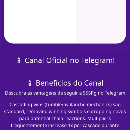
📱 Canal Oficial no Telegram!
📱 Benefícios do Canal
Descubra as vantagens de seguir a 555Pg no Telegram
Cascading wins (tumble/avalanche mechanics) são
standard, removing winning symbols e dropping novos
para potential chain reactions. Multipliers
frequentemente increase 1x per cascade durante