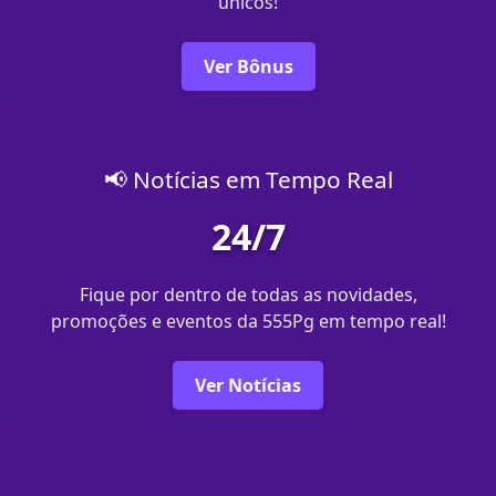
únicos!
Ver Bônus
📢 Notícias em Tempo Real
24/7
Fique por dentro de todas as novidades,
promoções e eventos da 555Pg em tempo real!
Ver Notícias