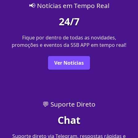
📢 Notícias em Tempo Real
24/7
Fique por dentro de todas as novidades,
promoções e eventos da 55B APP em tempo real!
Ver Notícias
💬 Suporte Direto
Chat
Suporte direto via Telegram, respostas rápidas e