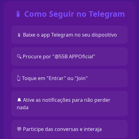
📱 Como Seguir no Telegram
📱 Baixe o app Telegram no seu dispositivo
🔍 Procure por "@55B APPOficial"
👆 Toque em "Entrar" ou "Join"
🔔 Ative as notificações para não perder
nada
💬 Participe das conversas e interaja