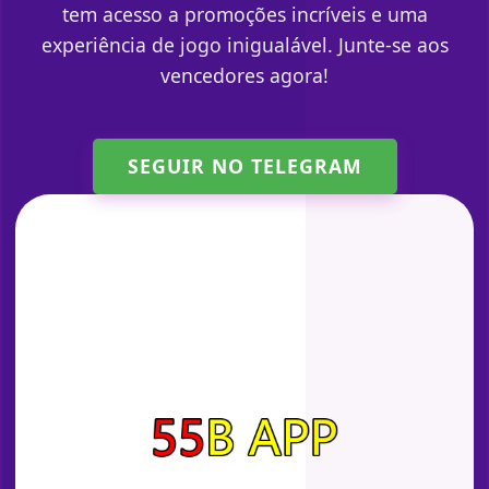
tem acesso a promoções incríveis e uma
experiência de jogo inigualável. Junte-se aos
vencedores agora!
SEGUIR NO TELEGRAM