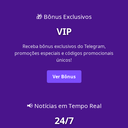
🎁 Bônus Exclusivos
VIP
Receba bônus exclusivos do Telegram,
promoções especiais e códigos promocionais
únicos!
Ver Bônus
📢 Notícias em Tempo Real
24/7