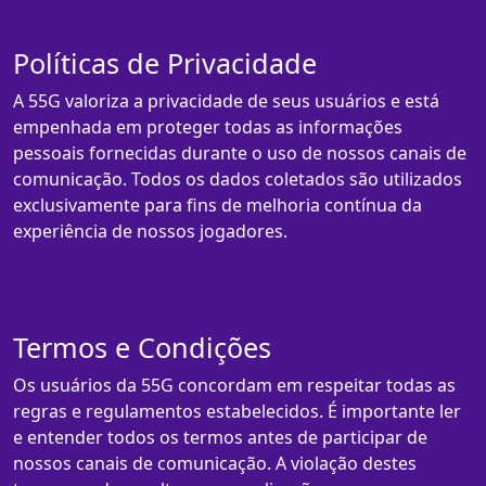
Políticas de Privacidade
A 55G valoriza a privacidade de seus usuários e está
empenhada em proteger todas as informações
pessoais fornecidas durante o uso de nossos canais de
comunicação. Todos os dados coletados são utilizados
exclusivamente para fins de melhoria contínua da
experiência de nossos jogadores.
Termos e Condições
Os usuários da 55G concordam em respeitar todas as
regras e regulamentos estabelecidos. É importante ler
e entender todos os termos antes de participar de
nossos canais de comunicação. A violação destes