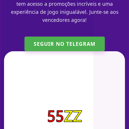
tem acesso a promoções incríveis e uma
experiência de jogo inigualável. Junte-se aos
vencedores agora!
SEGUIR NO TELEGRAM