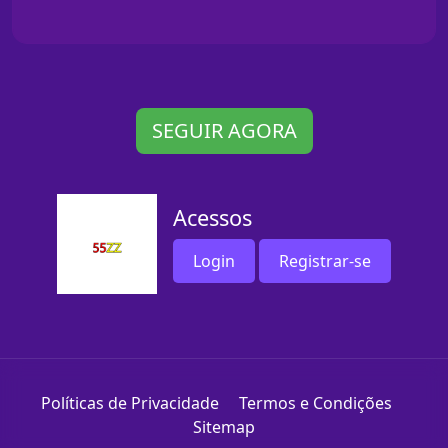
SEGUIR AGORA
Acessos
Login
Registrar-se
Políticas de Privacidade
Termos e Condições
Sitemap