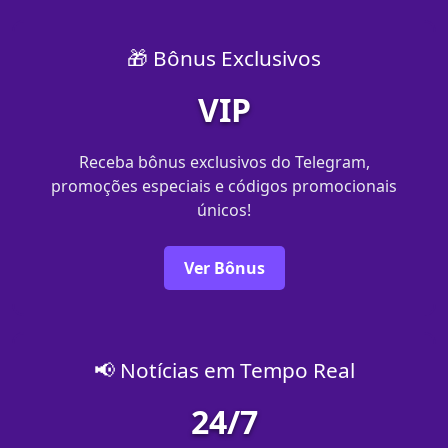
🎁 Bônus Exclusivos
VIP
Receba bônus exclusivos do Telegram,
promoções especiais e códigos promocionais
únicos!
Ver Bônus
📢 Notícias em Tempo Real
24/7