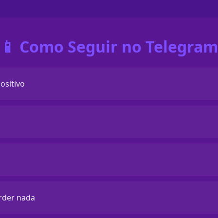
📱 Como Seguir no Telegram
ositivo
erder nada