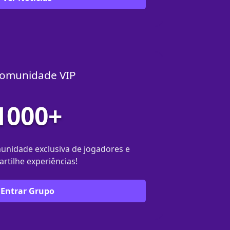
Comunidade VIP
1000+
unidade exclusiva de jogadores e
rtilhe experiências!
Entrar Grupo