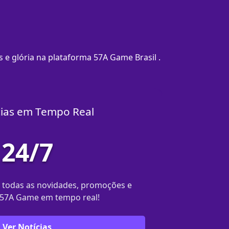
 e glória na plataforma 57A Game Brasil .
cias em Tempo Real
24/7
e todas as novidades, promoções e
 57A Game em tempo real!
Ver Notícias