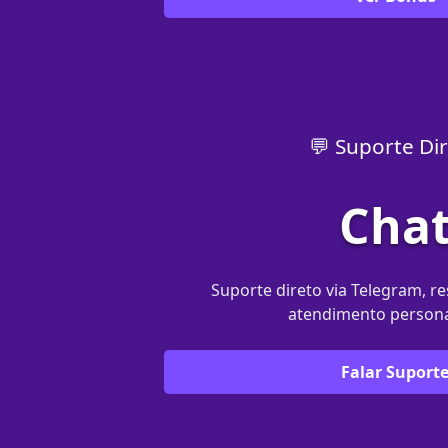
💬 Suporte Di
Cha
Suporte direto via Telegram, r
atendimento persona
Falar Suport