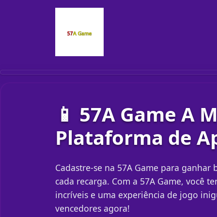
📱 57A Game A M
Plataforma de A
Cadastre-se na 57A Game para ganhar 
cada recarga. Com a 57A Game, você t
incríveis e uma experiência de jogo inig
vencedores agora!