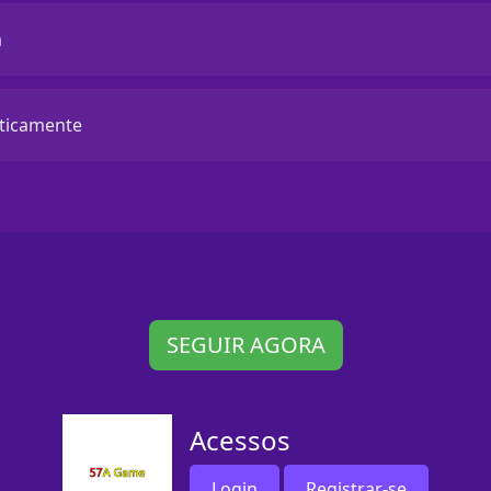
a
aticamente
SEGUIR AGORA
Acessos
Login
Registrar-se