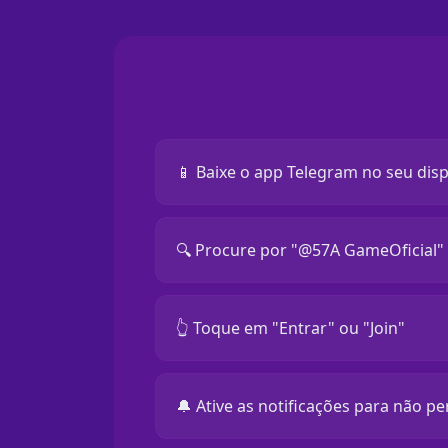
📱 Baixe o app Telegram no seu disp
🔍 Procure por "@57A GameOficial"
👆 Toque em "Entrar" ou "Join"
🔔 Ative as notificações para não p