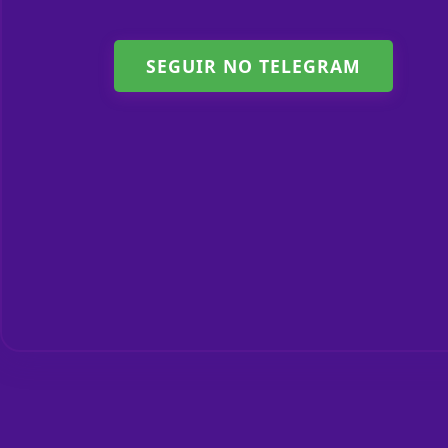
SEGUIR NO TELEGRAM