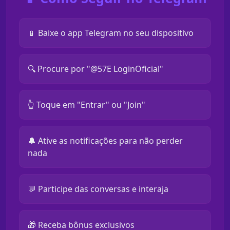
📱 Baixe o app Telegram no seu dispositivo
🔍 Procure por "@57E LoginOficial"
👆 Toque em "Entrar" ou "Join"
🔔 Ative as notificações para não perder
nada
💬 Participe das conversas e interaja
🎁 Receba bônus exclusivos