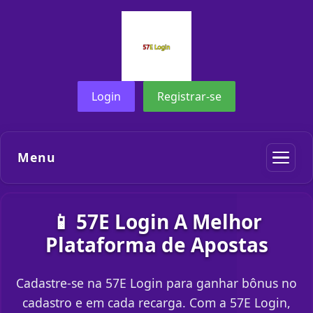
Login
Registrar-se
Menu
📱 57E Login A Melhor
Plataforma de Apostas
Cadastre-se na 57E Login para ganhar bônus no
cadastro e em cada recarga. Com a 57E Login,