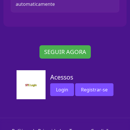
automaticamente
SEGUIR AGORA
Acessos
Login
Registrar-se