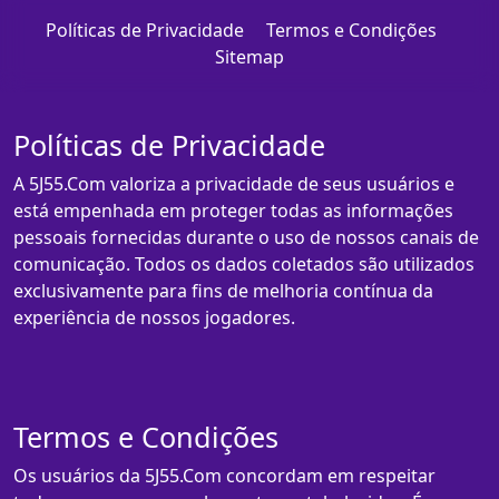
Políticas de Privacidade
Termos e Condições
Sitemap
Políticas de Privacidade
A 5J55.Com valoriza a privacidade de seus usuários e
está empenhada em proteger todas as informações
pessoais fornecidas durante o uso de nossos canais de
comunicação. Todos os dados coletados são utilizados
exclusivamente para fins de melhoria contínua da
experiência de nossos jogadores.
Termos e Condições
Os usuários da 5J55.Com concordam em respeitar