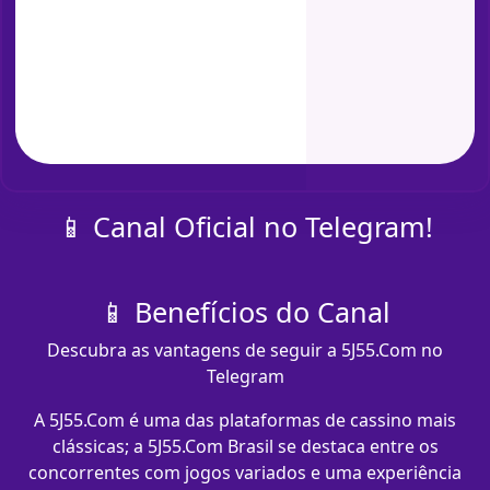
📱 Canal Oficial no Telegram!
📱 Benefícios do Canal
Descubra as vantagens de seguir a 5J55.Com no
Telegram
A 5J55.Com é uma das plataformas de cassino mais
clássicas; a 5J55.Com Brasil se destaca entre os
concorrentes com jogos variados e uma experiência