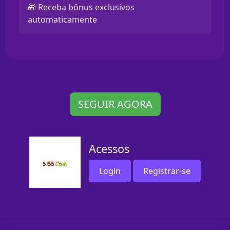
🎁 Receba bônus exclusivos
automaticamente
SEGUIR AGORA
Acessos
Login
Registrar-se