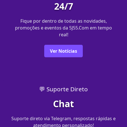
24/7
Fique por dentro de todas as novidades,
promoções e eventos da 5J55.Com em tempo
real!
Ver Notícias
💬 Suporte Direto
Chat
Suporte direto via Telegram, respostas rápidas e
atendimento personalizado!