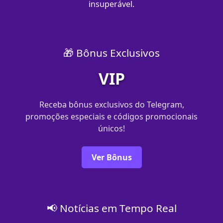
insuperável.
🎁 Bônus Exclusivos
VIP
Receba bônus exclusivos do Telegram,
promoções especiais e códigos promocionais
únicos!
Ver Bônus
📢 Notícias em Tempo Real