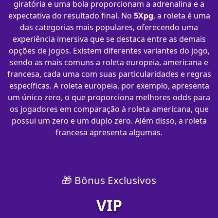
giratória e uma bola proporcionam a adrenalina e a
expectativa do resultado final. No
5Xpg
, a roleta é uma
das categorias mais populares, oferecendo uma
experiência imersiva que se destaca entre as demais
opções de jogos. Existem diferentes variantes do jogo,
sendo as mais comuns a roleta europeia, americana e
francesa, cada uma com suas particularidades e regras
específicas. A roleta europeia, por exemplo, apresenta
um único zero, o que proporciona melhores odds para
os jogadores em comparação à roleta americana, que
possui um zero e um duplo zero. Além disso, a roleta
francesa apresenta algumas.
🎁 Bônus Exclusivos
VIP