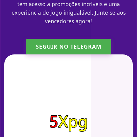
tem acesso a promoções incríveis e uma
experiência de jogo inigualável. Junte-se aos
vencedores agora!
SEGUIR NO TELEGRAM