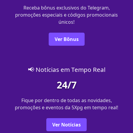
Receba bônus exclusivos do Telegram,
promoções especiais e códigos promocionais
únicos!
Ver Bônus
📢 Notícias em Tempo Real
24/7
Fique por dentro de todas as novidades,
promoções e eventos da 5Xpg em tempo real!
Ver Notícias