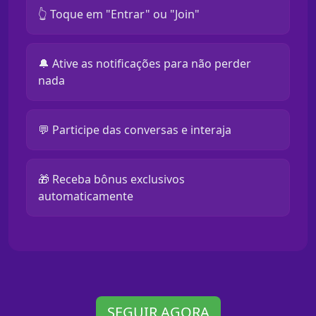
👆 Toque em "Entrar" ou "Join"
🔔 Ative as notificações para não perder
nada
💬 Participe das conversas e interaja
🎁 Receba bônus exclusivos
automaticamente
SEGUIR AGORA