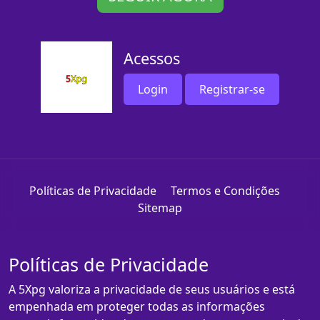
Acessos
Login
Registrar-se
Políticas de Privacidade
Termos e Condições
Sitemap
Políticas de Privacidade
A 5Xpg valoriza a privacidade de seus usuários e está
empenhada em proteger todas as informações