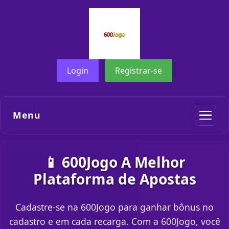
Login
Registrar-se
Menu
📱 600Jogo A Melhor
Plataforma de Apostas
Cadastre-se na 600Jogo para ganhar bônus no
cadastro e em cada recarga. Com a 600Jogo, você