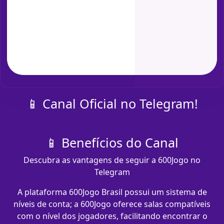
📱 Canal Oficial no Telegram!
📱 Benefícios do Canal
Descubra as vantagens de seguir a 600Jogo no
Telegram
A plataforma 600Jogo Brasil possui um sistema de
níveis de conta; a 600Jogo oferece salas compatíveis
com o nível dos jogadores, facilitando encontrar o