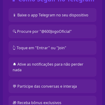
📱 Baixe o app Telegram no seu dispositivo
🔍 Procure por "@600JogoOficial"
👆 Toque em "Entrar" ou "Join"
🔔 Ative as notificações para não perder
nada
💬 Participe das conversas e interaja
🎁 Receba bônus exclusivos