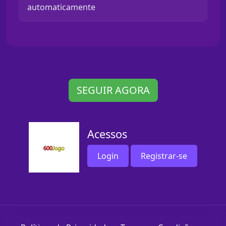
automaticamente
SEGUIR AGORA
Acessos
Login
Registrar-se