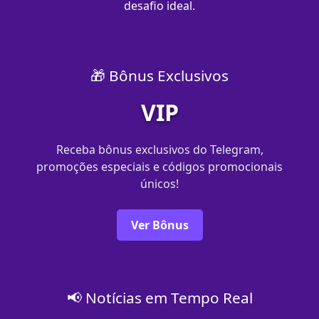
desafio ideal.
🎁 Bônus Exclusivos
VIP
Receba bônus exclusivos do Telegram,
promoções especiais e códigos promocionais
únicos!
Ver Bônus
📢 Notícias em Tempo Real