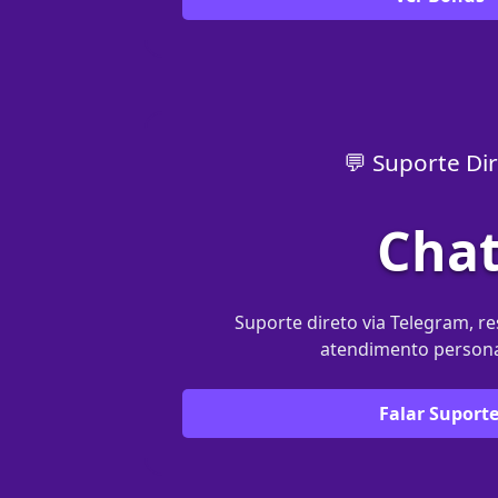
💬 Suporte Di
Cha
Suporte direto via Telegram, r
atendimento persona
Falar Suport