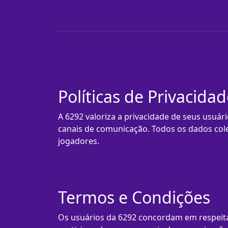
Políticas de Privacida
A 6292 valoriza a privacidade de seus usuá
canais de comunicação. Todos os dados cole
jogadores.
Termos e Condições
Os usuários da 6292 concordam em respeitar