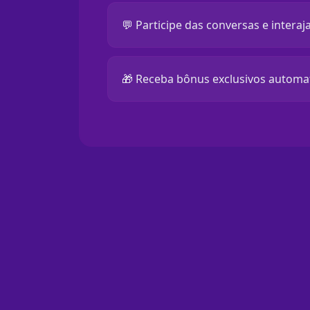
💬 Participe das conversas e interaj
🎁 Receba bônus exclusivos autom