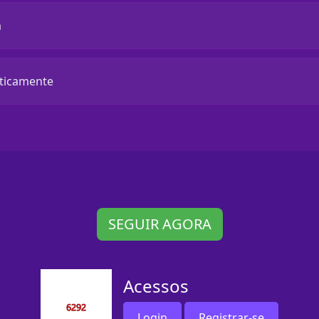
a
aticamente
SEGUIR AGORA
Acessos
Login
Registrar-se