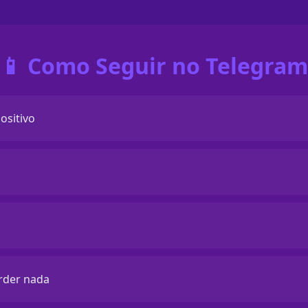
📱 Como Seguir no Telegram
ositivo
erder nada