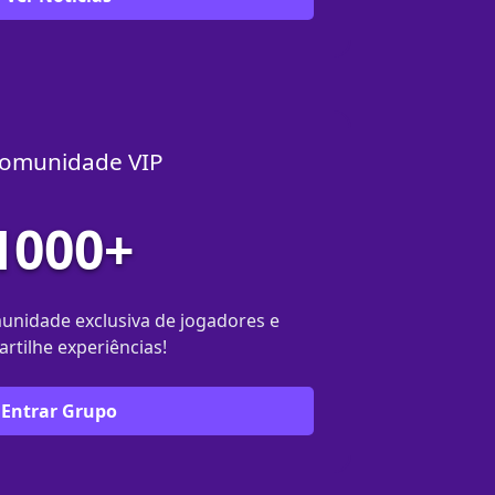
Comunidade VIP
1000+
unidade exclusiva de jogadores e
rtilhe experiências!
Entrar Grupo