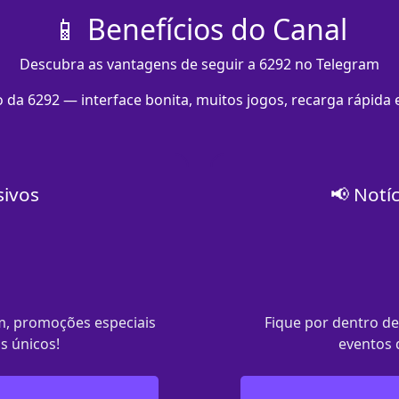
📱 Benefícios do Canal
Descubra as vantagens de seguir a 6292 no Telegram
a 6292 — interface bonita, muitos jogos, recarga rápida e
sivos
📢 Notí
m, promoções especiais
Fique por dentro d
s únicos!
eventos 