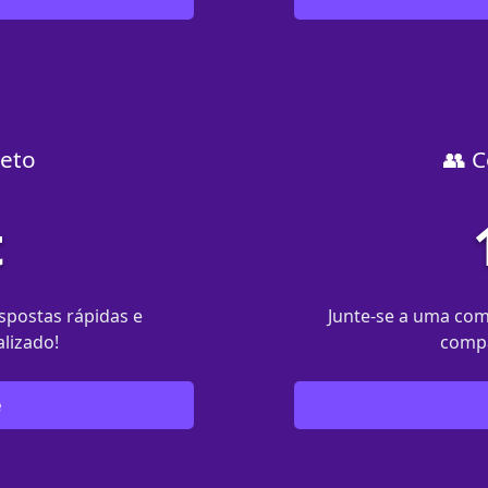
reto
👥 
t
espostas rápidas e
Junte-se a uma com
lizado!
compa
e