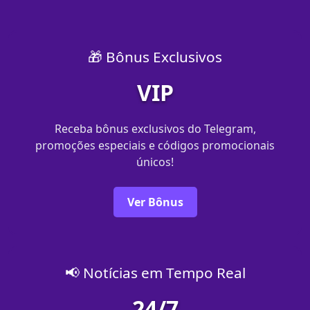
🎁 Bônus Exclusivos
VIP
Receba bônus exclusivos do Telegram,
promoções especiais e códigos promocionais
únicos!
Ver Bônus
📢 Notícias em Tempo Real
24/7