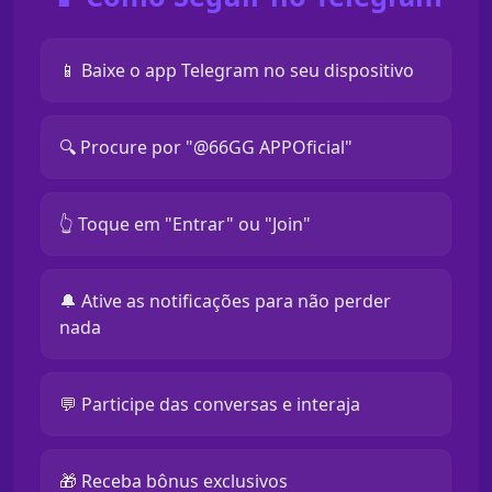
📱 Baixe o app Telegram no seu dispositivo
🔍 Procure por "@66GG APPOficial"
👆 Toque em "Entrar" ou "Join"
🔔 Ative as notificações para não perder
nada
💬 Participe das conversas e interaja
🎁 Receba bônus exclusivos