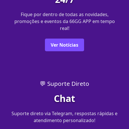
Fique por dentro de todas as novidades,
promoções e eventos da 66GG APP em tempo
real!
Ver Notícias
💬 Suporte Direto
Chat
Suporte direto via Telegram, respostas rápidas e
atendimento personalizado!