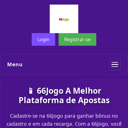
Login
Registrar-se
Menu
📱 66Jogo A Melhor
Plataforma de Apostas
Cadastre-se na 66Jogo para ganhar bônus no
cadastro e em cada recarga. Com a 66Jogo, você