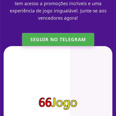
tem acesso a promoções incríveis e uma
experiência de jogo inigualável. Junte-se aos
vencedores agora!
SEGUIR NO TELEGRAM