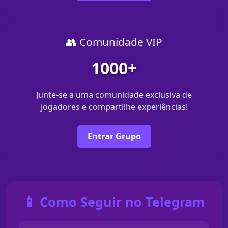
👥 Comunidade VIP
1000+
Junte-se a uma comunidade exclusiva de
jogadores e compartilhe experiências!
Entrar Grupo
📱 Como Seguir no Telegram