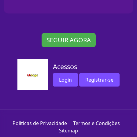
SEGUIR AGORA
Acessos
Login
Registrar-se
Políticas de Privacidade
Termos e Condições
Sitemap