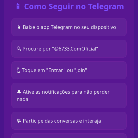
📱 Como Seguir no Telegram
📱 Baixe o app Telegram no seu dispositivo
🔍 Procure por "@6733.ComOficial"
👆 Toque em "Entrar" ou "Join"
🔔 Ative as notificações para não perder
nada
💬 Participe das conversas e interaja