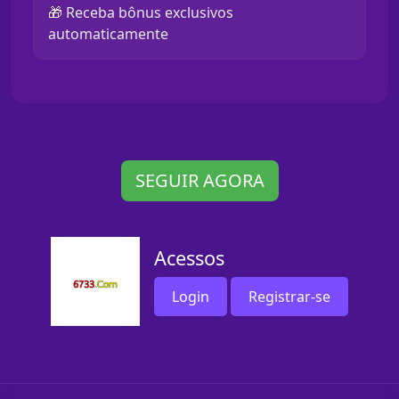
🎁 Receba bônus exclusivos
automaticamente
SEGUIR AGORA
Acessos
Login
Registrar-se