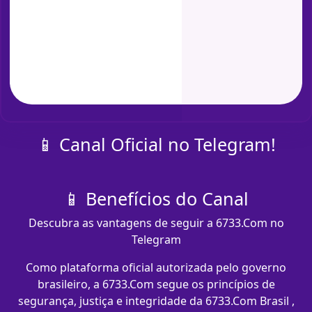
📱 Canal Oficial no Telegram!
📱 Benefícios do Canal
Descubra as vantagens de seguir a 6733.Com no
Telegram
Como plataforma oficial autorizada pelo governo
brasileiro, a 6733.Com segue os princípios de
segurança, justiça e integridade da 6733.Com Brasil ,