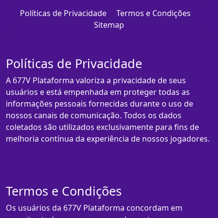
Políticas de Privacidade
Termos e Condições
Sitemap
Políticas de Privacidade
A 677V Plataforma valoriza a privacidade de seus
usuários e está empenhada em proteger todas as
informações pessoais fornecidas durante o uso de
nossos canais de comunicação. Todos os dados
coletados são utilizados exclusivamente para fins de
melhoria contínua da experiência de nossos jogadores.
Termos e Condições
Os usuários da 677V Plataforma concordam em