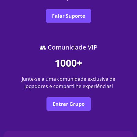
Falar Suporte
👥 Comunidade VIP
1000+
Junte-se a uma comunidade exclusiva de
jogadores e compartilhe experiências!
Entrar Grupo