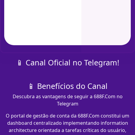
📱 Canal Oficial no Telegram!
📱 Benefícios do Canal
Descubra as vantagens de seguir a 688F.Com no
Telegram
O portal de gestão de conta da 688F.Com constitui um
dashboard centralizado implementando information
architecture orientada a tarefas críticas do usuário,