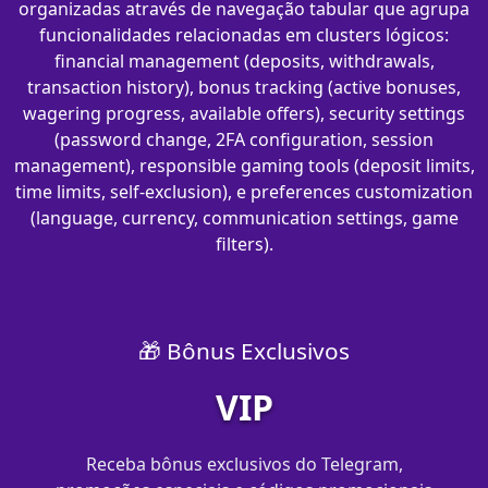
organizadas através de navegação tabular que agrupa
funcionalidades relacionadas em clusters lógicos:
financial management (deposits, withdrawals,
transaction history), bonus tracking (active bonuses,
wagering progress, available offers), security settings
(password change, 2FA configuration, session
management), responsible gaming tools (deposit limits,
time limits, self-exclusion), e preferences customization
(language, currency, communication settings, game
filters).
🎁 Bônus Exclusivos
VIP
Receba bônus exclusivos do Telegram,