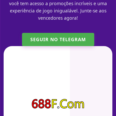
você tem acesso a promoções incríveis e uma
experiência de jogo inigualável. Junte-se aos
vencedores agora!
SEGUIR NO TELEGRAM