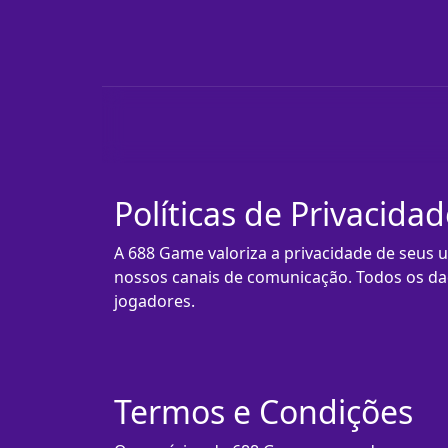
Políticas de Privacida
A 688 Game valoriza a privacidade de seus
nossos canais de comunicação. Todos os dad
jogadores.
Termos e Condições