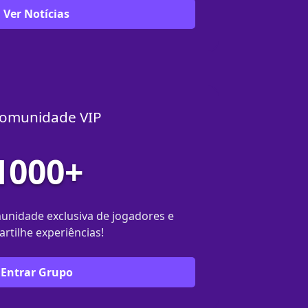
Ver Notícias
Comunidade VIP
1000+
unidade exclusiva de jogadores e
rtilhe experiências!
Entrar Grupo