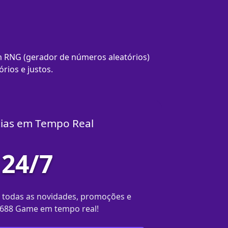
om RNG (gerador de números aleatórios)
rios e justos.
cias em Tempo Real
24/7
e todas as novidades, promoções e
 688 Game em tempo real!