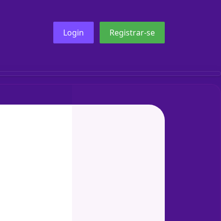
Login
Registrar-se