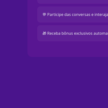
💬 Participe das conversas e interaj
🎁 Receba bônus exclusivos autom