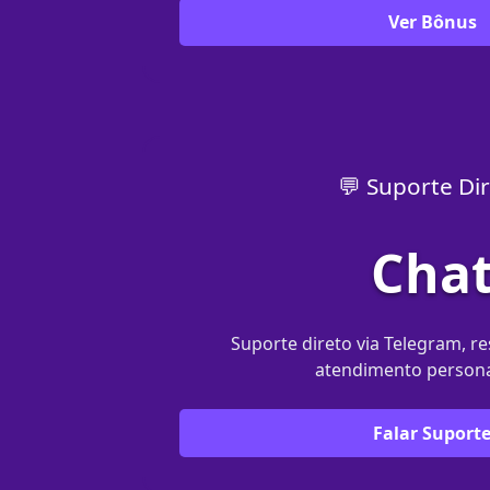
Ver Bônus
💬 Suporte Di
Cha
Suporte direto via Telegram, r
atendimento persona
Falar Suport