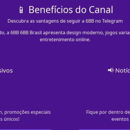
📱 Benefícios do Canal
Descubra as vantagens de seguir a 6BB no Telegram
, a 6BB 6BB Brasil apresenta design moderno, jogos variad
entretenimento online.
sivos
📢 Notí
m, promoções especiais
Fique por dentro d
s únicos!
eventos