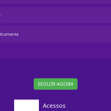
a
aticamente
SEGUIR AGORA
Acessos