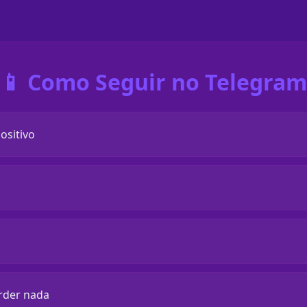
📱 Como Seguir no Telegram
ositivo
erder nada