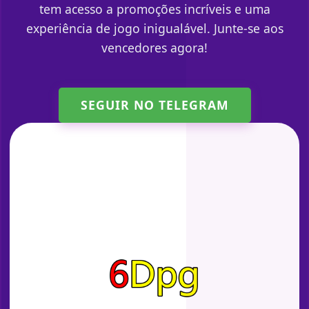
tem acesso a promoções incríveis e uma
experiência de jogo inigualável. Junte-se aos
vencedores agora!
SEGUIR NO TELEGRAM