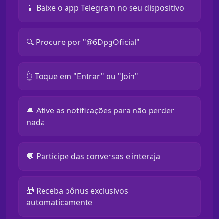
📱 Baixe o app Telegram no seu dispositivo
🔍 Procure por "@6DpgOficial"
👆 Toque em "Entrar" ou "Join"
🔔 Ative as notificações para não perder
nada
💬 Participe das conversas e interaja
🎁 Receba bônus exclusivos
automaticamente