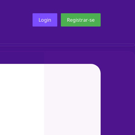
Login
Registrar-se