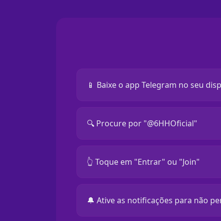
📱 Baixe o app Telegram no seu disp
🔍 Procure por "@6HHOficial"
👆 Toque em "Entrar" ou "Join"
🔔 Ative as notificações para não p