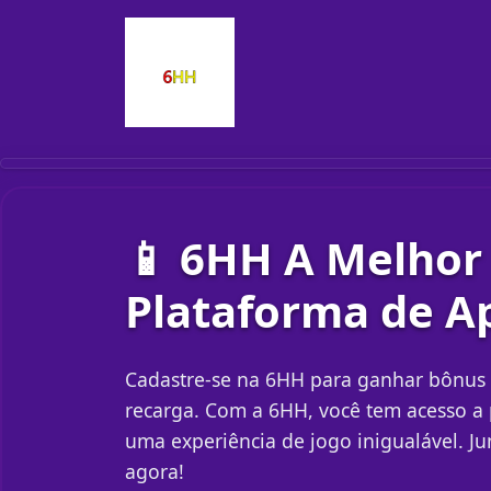
📱 6HH A Melhor
Plataforma de A
Cadastre-se na 6HH para ganhar bônus 
recarga. Com a 6HH, você tem acesso a 
uma experiência de jogo inigualável. J
agora!