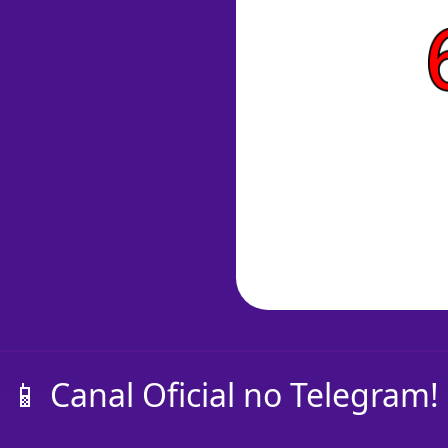
📱 Canal Oficial no Telegram!