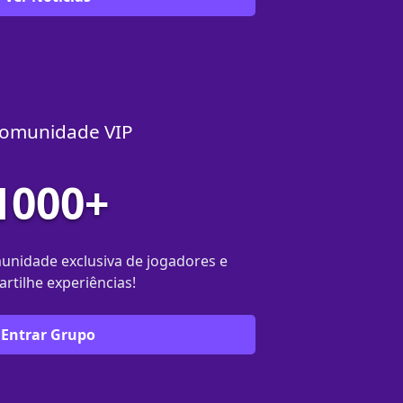
Comunidade VIP
1000+
unidade exclusiva de jogadores e
rtilhe experiências!
Entrar Grupo