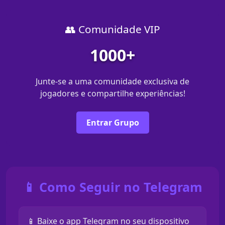
👥 Comunidade VIP
1000+
Junte-se a uma comunidade exclusiva de
jogadores e compartilhe experiências!
Entrar Grupo
📱 Como Seguir no Telegram
📱 Baixe o app Telegram no seu dispositivo