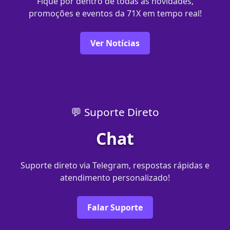
Fique por dentro de todas as novidades,
promoções e eventos da 71X em tempo real!
Ver Notícias
💬 Suporte Direto
Chat
Suporte direto via Telegram, respostas rápidas e
atendimento personalizado!
Falar Suporte