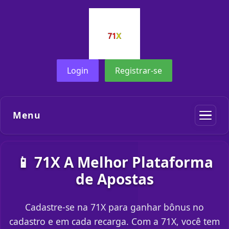
Login
Registrar-se
Menu
📱 71X A Melhor Plataforma
de Apostas
Cadastre-se na 71X para ganhar bônus no
cadastro e em cada recarga. Com a 71X, você tem