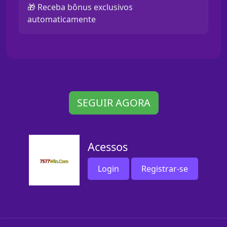
🎁 Receba bônus exclusivos
automaticamente
SEGUIR AGORA
Acessos
Login
Registrar-se