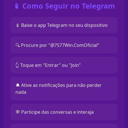
📱 Como Seguir no Telegram
📱 Baixe o app Telegram no seu dispositivo
🔍 Procure por "@7577Win.ComOficial"
👆 Toque em "Entrar" ou "Join"
🔔 Ative as notificações para não perder
nada
💬 Participe das conversas e interaja