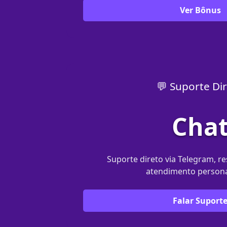
Ver Bônus
💬 Suporte Di
Cha
Suporte direto via Telegram, r
atendimento persona
Falar Suport