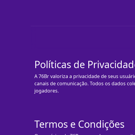
Políticas de Privacida
A 76Br valoriza a privacidade de seus usuá
canais de comunicação. Todos os dados cole
jogadores.
Termos e Condições