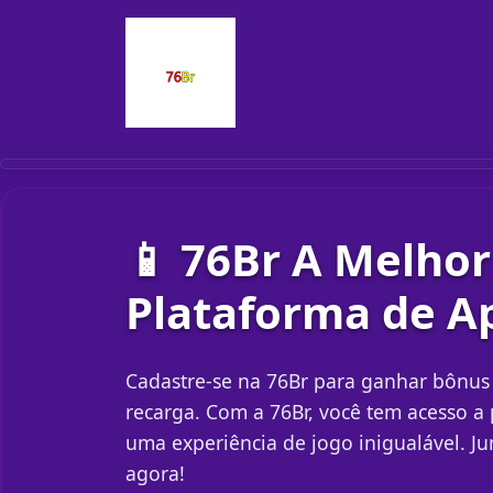
📱 76Br A Melhor
Plataforma de A
Cadastre-se na 76Br para ganhar bônus
recarga. Com a 76Br, você tem acesso a 
uma experiência de jogo inigualável. J
agora!