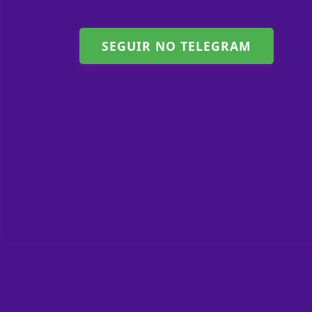
SEGUIR NO TELEGRAM