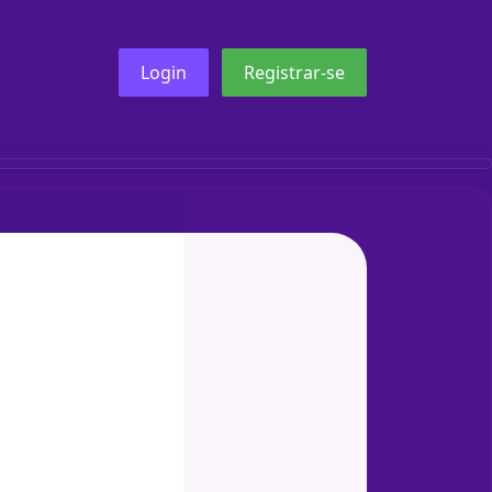
Login
Registrar-se