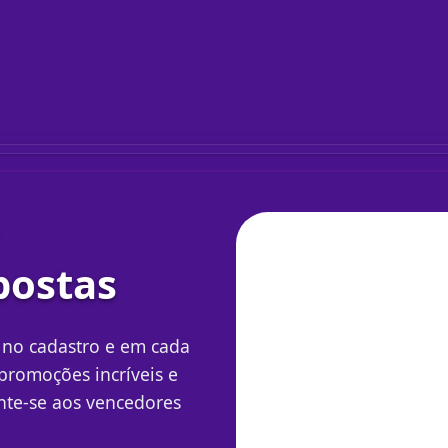
postas
 no cadastro e em cada
promoções incríveis e
unte-se aos vencedores