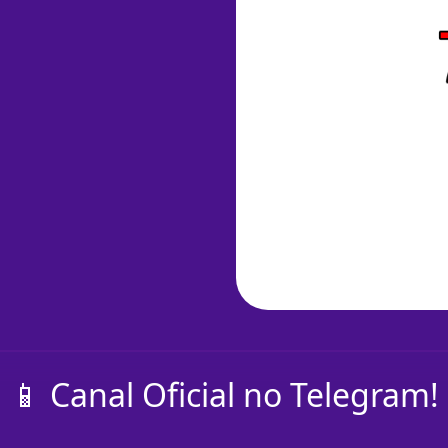
📱 Canal Oficial no Telegram!