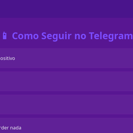
📱 Como Seguir no Telegram
ositivo
erder nada