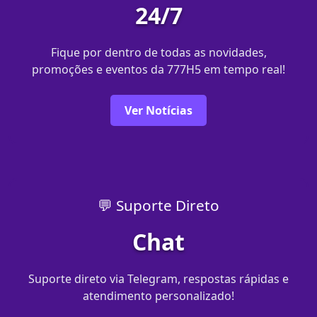
24/7
Fique por dentro de todas as novidades,
promoções e eventos da 777H5 em tempo real!
Ver Notícias
💬 Suporte Direto
Chat
Suporte direto via Telegram, respostas rápidas e
atendimento personalizado!