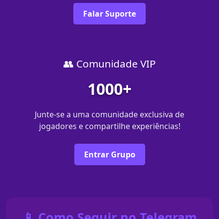
Falar Suporte
👥 Comunidade VIP
1000+
Junte-se a uma comunidade exclusiva de
jogadores e compartilhe experiências!
Entrar Grupo
📱 Como Seguir no Telegram