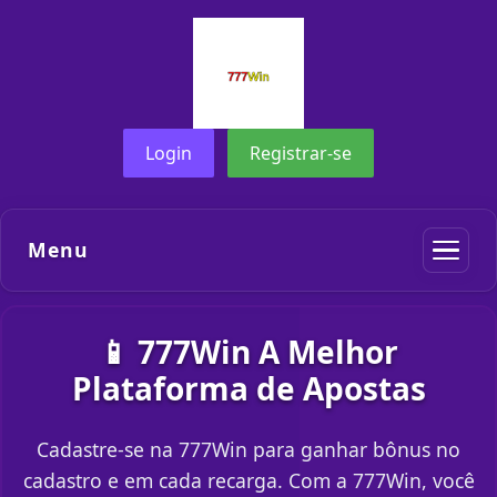
Login
Registrar-se
Menu
📱 777Win A Melhor
Plataforma de Apostas
Cadastre-se na 777Win para ganhar bônus no
cadastro e em cada recarga. Com a 777Win, você