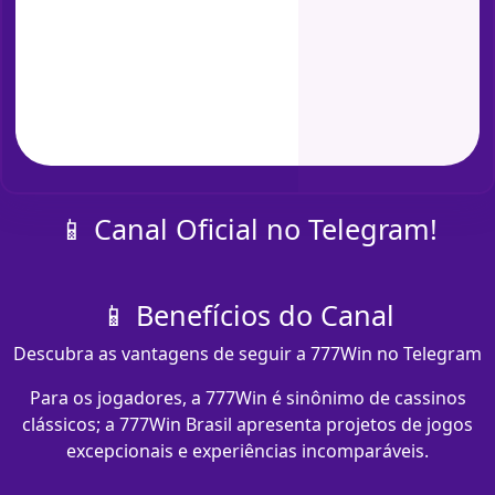
📱 Canal Oficial no Telegram!
📱 Benefícios do Canal
Descubra as vantagens de seguir a 777Win no Telegram
Para os jogadores, a 777Win é sinônimo de cassinos
clássicos; a 777Win Brasil apresenta projetos de jogos
excepcionais e experiências incomparáveis.