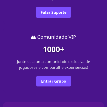
Falar Suporte
👥 Comunidade VIP
1000+
Junte-se a uma comunidade exclusiva de
jogadores e compartilhe experiências!
Entrar Grupo