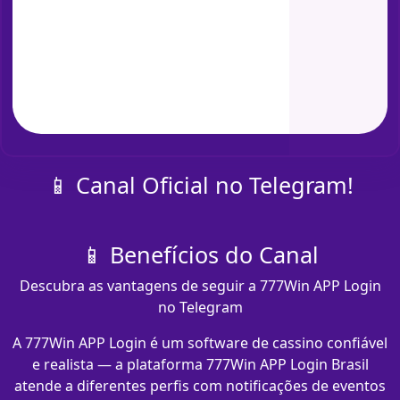
📱 Canal Oficial no Telegram!
📱 Benefícios do Canal
Descubra as vantagens de seguir a 777Win APP Login
no Telegram
A 777Win APP Login é um software de cassino confiável
e realista — a plataforma 777Win APP Login Brasil
atende a diferentes perfis com notificações de eventos