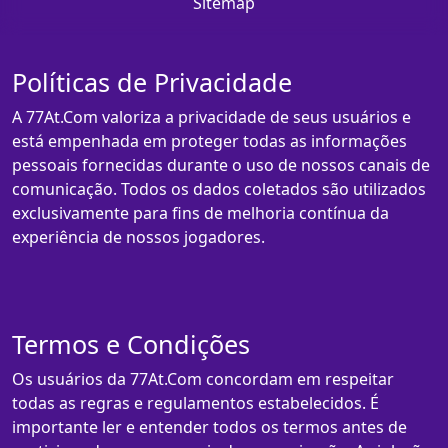
Sitemap
Políticas de Privacidade
A 77At.Com valoriza a privacidade de seus usuários e
está empenhada em proteger todas as informações
pessoais fornecidas durante o uso de nossos canais de
comunicação. Todos os dados coletados são utilizados
exclusivamente para fins de melhoria contínua da
experiência de nossos jogadores.
Termos e Condições
Os usuários da 77At.Com concordam em respeitar
todas as regras e regulamentos estabelecidos. É
importante ler e entender todos os termos antes de