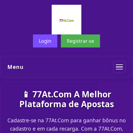
Login
Registrar-se
Menu
📱 77At.Com A Melhor
Plataforma de Apostas
Cadastre-se na 77At.Com para ganhar bônus no
cadastro e em cada recarga. Com a 77At.Com,