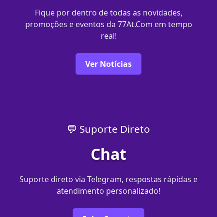
Fique por dentro de todas as novidades,
promoções e eventos da 77At.Com em tempo
real!
Ver Notícias
💬 Suporte Direto
Chat
Suporte direto via Telegram, respostas rápidas e
atendimento personalizado!