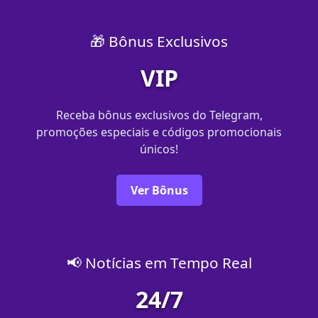
🎁 Bônus Exclusivos
VIP
Receba bônus exclusivos do Telegram,
promoções especiais e códigos promocionais
únicos!
Ver Bônus
📢 Notícias em Tempo Real
24/7