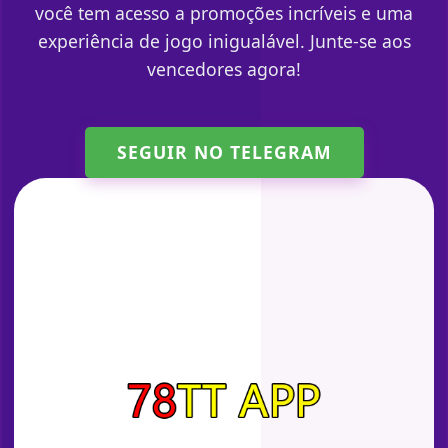
você tem acesso a promoções incríveis e uma
experiência de jogo inigualável. Junte-se aos
vencedores agora!
SEGUIR NO TELEGRAM