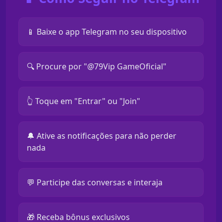
📱 Baixe o app Telegram no seu dispositivo
🔍 Procure por "@79Vip GameOficial"
👆 Toque em "Entrar" ou "Join"
🔔 Ative as notificações para não perder
nada
💬 Participe das conversas e interaja
🎁 Receba bônus exclusivos