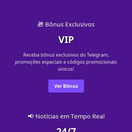
🎁 Bônus Exclusivos
VIP
Receba bônus exclusivos do Telegram,
promoções especiais e códigos promocionais
únicos!
Ver Bônus
📢 Notícias em Tempo Real
24/7