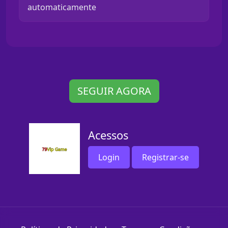
automaticamente
SEGUIR AGORA
Acessos
Login
Registrar-se