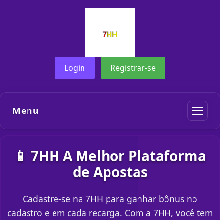
Login
Registrar-se
Menu
📱 7HH A Melhor Plataforma
de Apostas
Cadastre-se na 7HH para ganhar bônus no
cadastro e em cada recarga. Com a 7HH, você tem