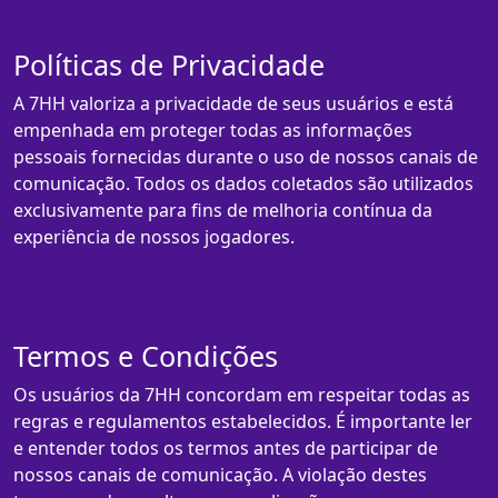
Políticas de Privacidade
A 7HH valoriza a privacidade de seus usuários e está
empenhada em proteger todas as informações
pessoais fornecidas durante o uso de nossos canais de
comunicação. Todos os dados coletados são utilizados
exclusivamente para fins de melhoria contínua da
experiência de nossos jogadores.
Termos e Condições
Os usuários da 7HH concordam em respeitar todas as
regras e regulamentos estabelecidos. É importante ler
e entender todos os termos antes de participar de
nossos canais de comunicação. A violação destes