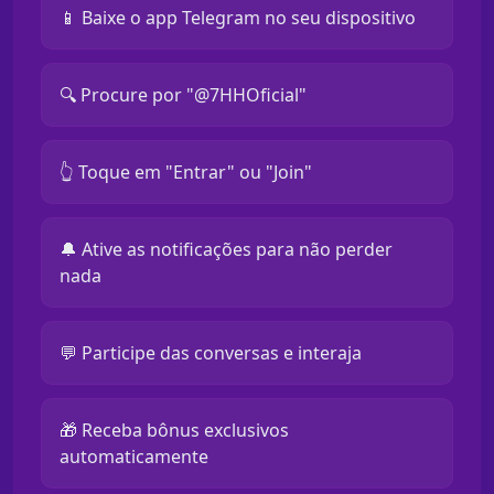
📱 Baixe o app Telegram no seu dispositivo
🔍 Procure por "@7HHOficial"
👆 Toque em "Entrar" ou "Join"
🔔 Ative as notificações para não perder
nada
💬 Participe das conversas e interaja
🎁 Receba bônus exclusivos
automaticamente